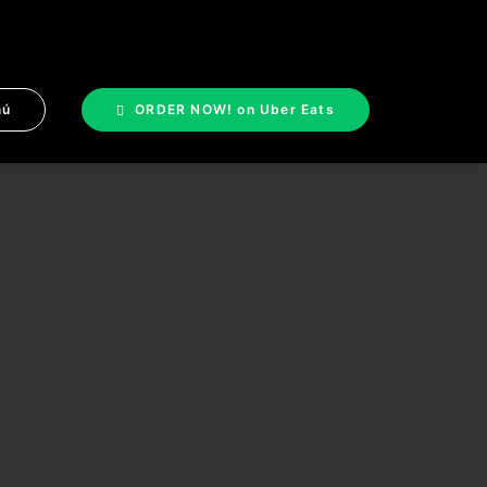
nú
ORDER NOW! on Uber Eats